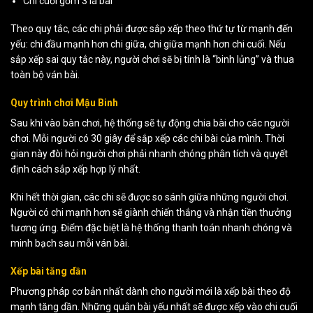
Chi cuối gồm 3 lá bài
Theo quy tắc, các chi phải được sắp xếp theo thứ tự từ mạnh đến
yếu: chi đầu mạnh hơn chi giữa, chi giữa mạnh hơn chi cuối. Nếu
sắp xếp sai quy tắc này, người chơi sẽ bị tính là “binh lủng” và thua
toàn bộ ván bài.
Quy trình chơi Mậu Binh
Sau khi vào bàn chơi, hệ thống sẽ tự động chia bài cho các người
chơi. Mỗi người có 30 giây để sắp xếp các chi bài của mình. Thời
gian này đòi hỏi người chơi phải nhanh chóng phân tích và quyết
định cách sắp xếp hợp lý nhất.
Khi hết thời gian, các chi sẽ được so sánh giữa những người chơi.
Người có chi mạnh hơn sẽ giành chiến thắng và nhận tiền thưởng
tương ứng. Điểm đặc biệt là hệ thống thanh toán nhanh chóng và
minh bạch sau mỗi ván bài.
Xếp bài tăng dần
Phương pháp cơ bản nhất dành cho người mới là xếp bài theo độ
mạnh tăng dần. Những quân bài yếu nhất sẽ được xếp vào chi cuối