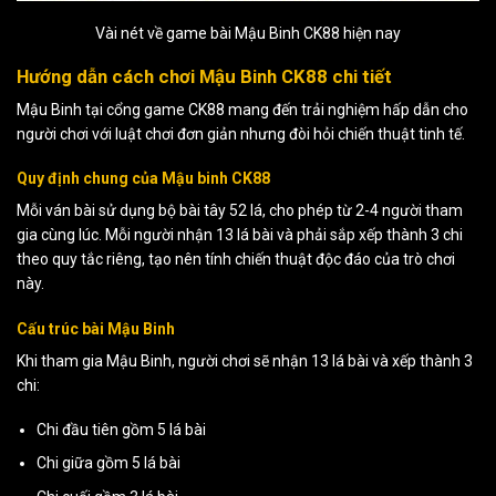
Vài nét về game bài Mậu Binh CK88 hiện nay
Hướng dẫn cách chơi Mậu Binh CK88 chi tiết
Mậu Binh tại cổng game CK88 mang đến trải nghiệm hấp dẫn cho
người chơi với luật chơi đơn giản nhưng đòi hỏi chiến thuật tinh tế.
Quy định chung của Mậu binh CK88
Mỗi ván bài sử dụng bộ bài tây 52 lá, cho phép từ 2-4 người tham
gia cùng lúc. Mỗi người nhận 13 lá bài và phải sắp xếp thành 3 chi
theo quy tắc riêng, tạo nên tính chiến thuật độc đáo của trò chơi
này.
Cấu trúc bài Mậu Binh
Khi tham gia Mậu Binh, người chơi sẽ nhận 13 lá bài và xếp thành 3
chi:
Chi đầu tiên gồm 5 lá bài
Chi giữa gồm 5 lá bài