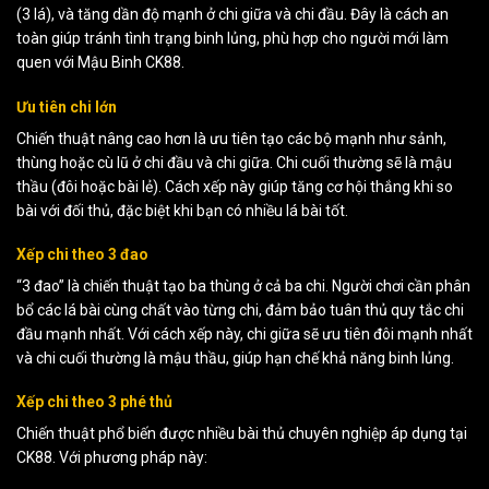
(3 lá), và tăng dần độ mạnh ở chi giữa và chi đầu. Đây là cách an
toàn giúp tránh tình trạng binh lủng, phù hợp cho người mới làm
quen với Mậu Binh CK88.
Ưu tiên chi lớn
Chiến thuật nâng cao hơn là ưu tiên tạo các bộ mạnh như sảnh,
thùng hoặc cù lũ ở chi đầu và chi giữa. Chi cuối thường sẽ là mậu
thầu (đôi hoặc bài lẻ). Cách xếp này giúp tăng cơ hội thắng khi so
bài với đối thủ, đặc biệt khi bạn có nhiều lá bài tốt.
Xếp chi theo 3 đao
“3 đao” là chiến thuật tạo ba thùng ở cả ba chi. Người chơi cần phân
bổ các lá bài cùng chất vào từng chi, đảm bảo tuân thủ quy tắc chi
đầu mạnh nhất. Với cách xếp này, chi giữa sẽ ưu tiên đôi mạnh nhất
và chi cuối thường là mậu thầu, giúp hạn chế khả năng binh lủng.
Xếp chi theo 3 phé thủ
Chiến thuật phổ biến được nhiều bài thủ chuyên nghiệp áp dụng tại
CK88. Với phương pháp này: