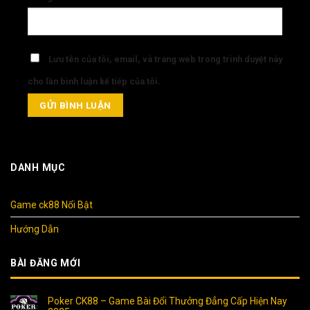
Lưu tên của tôi, email, và trang web trong trình duyệt này
cho lần bình luận kế tiếp của tôi.
DANH MỤC
Game ck88 Nổi Bật
Hướng Dẫn
BÀI ĐĂNG MỚI
Poker CK88 – Game Bài Đổi Thưởng Đẳng Cấp Hiện Nay