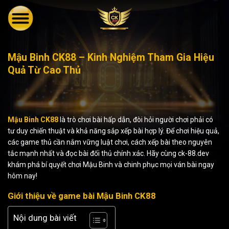
Skip
to
content
Mậu Binh CK88 – Kinh Nghiệm Tham Gia Hiệu
Quả Từ Cao Thủ
Mậu Binh CK88
là trò chơi bài hấp dẫn, đòi hỏi người chơi phải có
tư duy chiến thuật và khả năng sắp xếp bài hợp lý. Để chơi hiệu quả,
các game thủ cần nắm vững luật chơi, cách xếp bài theo nguyên
tắc mạnh nhất và đọc bài đối thủ chính xác. Hãy cùng ck-88.dev
khám phá bí quyết chơi Mậu Binh và chinh phục mọi ván bài ngay
hôm nay!
Giới thiệu về game bài Mậu Binh CK88
Nội dung bài viết