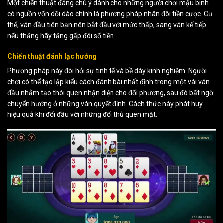
Một chiến thuật đáng chú ý dành cho những người chơi mậu binh
có nguồn vốn dồi dào chính là phương pháp nhân đôi tiền cược. Cụ
thể, ván đầu tiên bạn nên bắt đầu với mức thấp, sang ván kế tiếp
nếu thắng hãy tăng gấp đôi số tiền.
Chiến thuật đánh lạc hướng
Phương pháp này đòi hỏi sự tinh tế và bề dày kinh nghiệm. Người
chơi có thể tạo lập kiểu cách đánh bài nhất định trong một vài ván
đầu nhằm tạo thói quen nhận diện cho đối phương, sau đó bất ngờ
chuyển hướng ở những ván quyết định. Cách thức này phát huy
hiệu quả khi đối đầu với những đối thủ quen mặt.