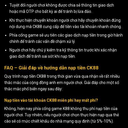
Tuyệt đối người chơi không được chia sẻ thông tin giao dịch
hoặc mã OTP cho bất kỳ ai để tránh bị lừa đảo.
Khi thực hiện chuyển khoản người chơi hãy chuyển khoản đúng
nội dung mà CK88 cung cấp để tiền vào tài khoản nhanh chóng.
Phía cổng game sẽ ưu tiên các giao dịch nạp tiền trong giờ hành
chính để tránh các vấn đề chậm xử lý.
Người chơi hãy chú ý kiểm tra kỹ thông tin trước khi xác nhận
giao dịch để tránh sai sót khi nạp tiền.
FAQ – Giải đáp về hướng dẫn nạp tiền CK88
Quy trình nạp tiền CK88 trong thời gian vừa qua nhận về rất nhiều
thắc mắc của cộng đồng anh em người chơi. Giải đáp cho một số
thắc mắc phổ biến ngay sau đây:
Nạp tiền vào tài khoản CK88 miễn phí hay mất phí?
Không, hiện nay phía cổng game K88 không thu phí nạp tiền của
người chơi. Tuy nhiên, nếu người chơi chọn thực hiện nạp qua thẻ
cào sẽ có mức chiết khấu do nhà mạng quy định (từ 5%-10%).