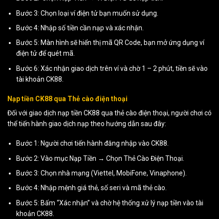
Bước 3: Chọn loại ví điện tử bạn muốn sử dụng.
Bước 4: Nhập số tiền cần nạp và xác nhận.
Bước 5: Màn hình sẽ hiển thị mã QR Code, bạn mở ứng dụng ví
điện tử để quét mã.
Bước 6: Xác nhận giao dịch trên ví và chờ 1 – 2 phút, tiền sẽ vào
tài khoản CK88.
Nạp tiền CK88 qua Thẻ cào điện thoại
Đối với giao dịch nạp tiền CK88 qua thẻ cào điện thoại, người chơi có
thể tiến hành giao dịch nạp theo hướng dẫn sau đây:
Bước 1: Người chơi tiến hành đăng nhập vào CK88.
Bước 2: Vào mục Nạp Tiền → Chọn Thẻ Cào Điện Thoại.
Bước 3: Chọn nhà mạng (Viettel, MobiFone, Vinaphone).
Bước 4: Nhập mệnh giá thẻ, số seri và mã thẻ cào.
Bước 5: Bấm “Xác nhận” và chờ hệ thống xử lý nạp tiền vào tài
khoản CK88.