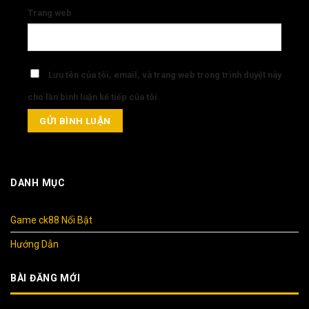
Trang web
Lưu tên của tôi, email, và trang web trong trình duyệt này
cho lần bình luận kế tiếp của tôi.
DANH MỤC
Game ck88 Nổi Bật
Hướng Dẫn
BÀI ĐĂNG MỚI