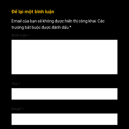
Để lại một bình luận
Email của bạn sẽ không được hiển thị công khai.
Các
trường bắt buộc được đánh dấu
*
Bình luận
*
Tên
*
Email
*