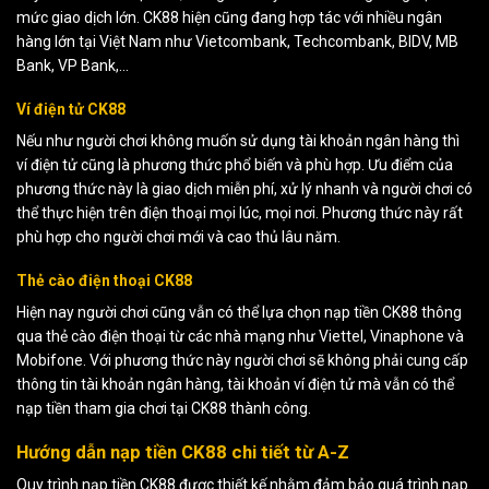
mức giao dịch lớn. CK88 hiện cũng đang hợp tác với nhiều ngân
hàng lớn tại Việt Nam như Vietcombank, Techcombank, BIDV, MB
Bank, VP Bank,…
Ví điện tử CK88
Nếu như người chơi không muốn sử dụng tài khoản ngân hàng thì
ví điện tử cũng là phương thức phổ biến và phù hợp. Ưu điểm của
phương thức này là giao dịch miễn phí, xử lý nhanh và người chơi có
thể thực hiện trên điện thoại mọi lúc, mọi nơi. Phương thức này rất
phù hợp cho người chơi mới và cao thủ lâu năm.
Thẻ cào điện thoại CK88
Hiện nay người chơi cũng vẫn có thể lựa chọn nạp tiền CK88 thông
qua thẻ cào điện thoại từ các nhà mạng như Viettel, Vinaphone và
Mobifone. Với phương thức này người chơi sẽ không phải cung cấp
thông tin tài khoản ngân hàng, tài khoản ví điện tử mà vẫn có thể
nạp tiền tham gia chơi tại CK88 thành công.
Hướng dẫn nạp tiền CK88 chi tiết từ A-Z
Quy trình nạp tiền CK88 được thiết kế nhằm đảm bảo quá trình nạp