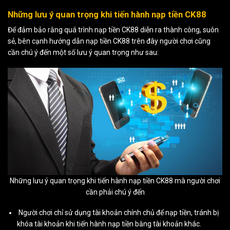
Những lưu ý quan trọng khi tiến hành nạp tiền CK88
Để đảm bảo rằng quá trình nạp tiền CK88 diễn ra thành công, suôn
sẻ, bên cạnh hướng dẫn nạp tiền CK88 trên đây người chơi cũng
cần chú ý đến một số lưu ý quan trọng như sau:
Những lưu ý quan trọng khi tiến hành nạp tiền CK88 mà người chơi
cần phải chú ý đến
Người chơi chỉ sử dụng tài khoản chính chủ để nạp tiền, tránh bị
khóa tài khoản khi tiến hành nạp tiền bằng tài khoản khác.